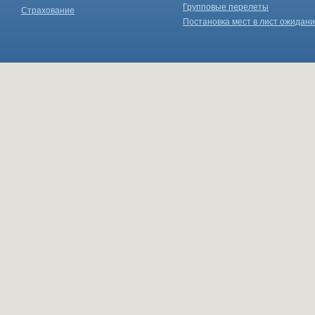
Групповые перелеты
Страхование
Постановка мест в лист ожидан