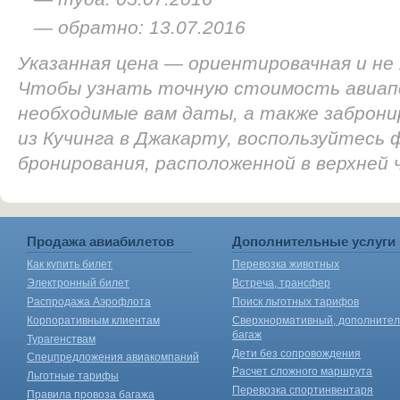
— обратно: 13.07.2016
Указанная цена — ориентировачная и не
Чтобы узнать точную стоимость авиап
необходимые вам даты, а также заброн
из Кучинга в Джакарту, воспользуйтесь 
бронирования, расположенной в верхней
Продажа авиабилетов
Дополнительные услуги
Как купить билет
Перевозка животных
Электронный билет
Встреча, трансфер
Распродажа Аэрофлота
Поиск льготных тарифов
Корпоративным клиентам
Сверхнормативный, дополните
багаж
Турагенствам
Дети без сопровождения
Спецпредложения авиакомпаний
Расчет сложного маршрута
Льготные тарифы
Перевозка спортинвентаря
Правила провоза багажа