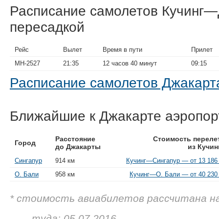
Расписание самолетов Кучинг—
пересадкой
Рейс
Вылет
Время в пути
Прилет
MH-2527
21:35
12 часов 40 минут
09:15
Расписание самолетов Джакар
Ближайшие к Джакарте аэропо
Расстояние
Стоимость переле
Город
до Джакарты
из Кучин
Сингапур
914 км
Кучинг—Сингапур — от 13 186 
О. Бали
958 км
Кучинг—О. Бали — от 40 230 
* стоимость авиабилетов рассчитана н
— туда: 05.07.2016