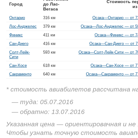
Стоимость пе
Город
до Лас-
из
Вегаса
Онтарио
316 км
Осака—Онтарио — от 73
Лос-Анджелес
379 км
Осака—Лос-Анджелес — от 59
Финикс
411 км
Осака—Финикс — от 74
Сан-Диего
416 км
Осака—Сан-Диего — от 73
Солт-Лейк-
593 км
Осака—Солт-Лейк-Сити — от 70
Сити
Сан-Хосе
618 км
Осака—Сан-Хосе — от 77
Сакраменто
640 км
Осака—Сакраменто — от 77
* стоимость авиабилетов рассчитана н
— туда: 05.07.2016
— обратно: 13.07.2016
Указанная цена — ориентировачная и не
Чтобы узнать точную стоимость авиап