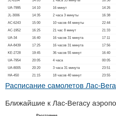
JL-6104
14:05
2 часа 33 минуты
16:38
UA-7995
14:10
16 минут
14:26
JL-3006
14:35
2 часа 3 минуты
16:38
AC-6243
15:00
10 часов 44 минуты
22:44
AC-1952
16:25
21 час 8 минут
21:33
UA-34
16:40
16 часов 31 минута
17:11
AA-8439
17:25
16 часов 31 минута
17:56
KE-2728
19:45
36 часов 55 минут
16:40
UA-7954
20:05
4 часа
00:05
UA-8005
20:20
3 часа 31 минута
23:51
HA-450
21:15
18 часов 40 минут
23:55
Расписание самолетов Лас-Ве
Ближайшие к Лас-Вегасу аэроп
Расстояние