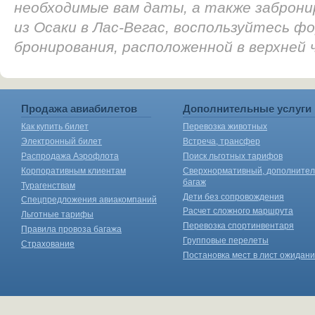
необходимые вам даты, а также заброн
из Осаки в Лас-Вегас, воспользуйтесь ф
бронирования, расположенной в верхней
Продажа авиабилетов
Дополнительные услуги
Как купить билет
Перевозка животных
Электронный билет
Встреча, трансфер
Распродажа Аэрофлота
Поиск льготных тарифов
Корпоративным клиентам
Сверхнормативный, дополните
багаж
Турагенствам
Дети без сопровождения
Спецпредложения авиакомпаний
Расчет сложного маршрута
Льготные тарифы
Перевозка спортинвентаря
Правила провоза багажа
Групповые перелеты
Страхование
Постановка мест в лист ожидан