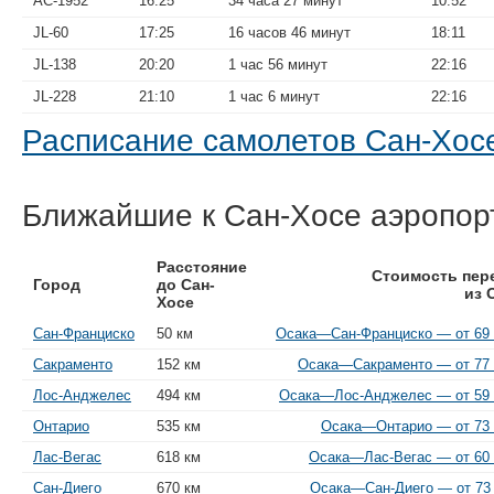
AC-1952
16:25
34 часа 27 минут
10:52
JL-60
17:25
16 часов 46 минут
18:11
JL-138
20:20
1 час 56 минут
22:16
JL-228
21:10
1 час 6 минут
22:16
Расписание самолетов Сан-Хо
Ближайшие к Сан-Хосе аэропор
Расстояние
Стоимость пер
Город
до Сан-
из 
Хосе
Сан-Франциско
50 км
Осака—Сан-Франциско — от 69 
Сакраменто
152 км
Осака—Сакраменто — от 77 
Лос-Анджелес
494 км
Осака—Лос-Анджелес — от 59 
Онтарио
535 км
Осака—Онтарио — от 73 
Лас-Вегас
618 км
Осака—Лас-Вегас — от 60 
Сан-Диего
670 км
Осака—Сан-Диего — от 73 