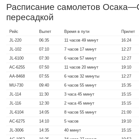
Расписание самолетов Осака—
пересадкой
Рейс
Вылет
Время в пути
Прилет
JL-220
06:35
11 часов 49 минут
16:24
JL-102
07:10
7 часов 17 минут
12:27
JL-6100
07:30
6 часов 57 минут
12:27
AC-6255
07:50
11 часов 20 минут
19:10
AA-8468
07:55
6 часов 32 минуты
12:27
MU-730
09:40
6 часов 55 минут
15:35
JL-114
11:30
3 часа 45 минут
15:15
JL-116
12:30
2 часа 45 минут
15:15
JL-6104
14:05
8 часов 55 минут
21:00
AC-6275
14:10
5 часов
19:10
JL-3006
14:35
40 минут
15:15