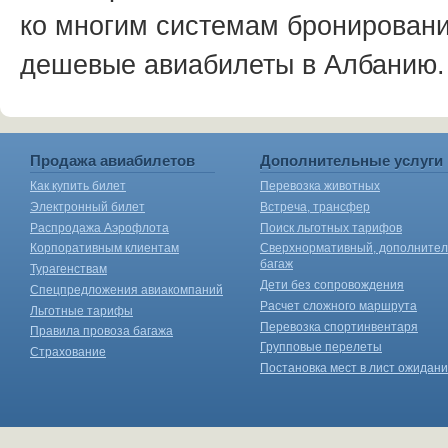
ко многим системам бронирован
дешевые авиабилеты в Албанию.
Продажа авиабилетов
Дополнительные услуги
Как купить билет
Перевозка животных
Электронный билет
Встреча, трансфер
Распродажа Аэрофлота
Поиск льготных тарифов
Корпоративным клиентам
Сверхнормативный, дополните
багаж
Турагенствам
Дети без сопровождения
Спецпредложения авиакомпаний
Расчет сложного маршрута
Льготные тарифы
Перевозка спортинвентаря
Правила провоза багажа
Групповые перелеты
Страхование
Постановка мест в лист ожидан