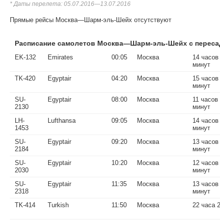
* Даты перелета: 05.07.2016—13.07.2016
Прямые рейсы Москва—Шарм-эль-Шейх отсутствуют
Расписание самолетов Москва—Шарм-эль-Шейх с переса
EK-132
Emirates
00:05
Москва
14 часов
минут
TK-420
Egyptair
04:20
Москва
15 часов
минут
SU-
Egyptair
08:00
Москва
11 часов
2130
минут
LH-
Lufthansa
09:05
Москва
14 часов
1453
минут
SU-
Egyptair
09:20
Москва
13 часов
2184
минут
SU-
Egyptair
10:20
Москва
12 часов
2030
минут
SU-
Egyptair
11:35
Москва
13 часов
2318
минут
TK-414
Turkish
11:50
Москва
22 часа 