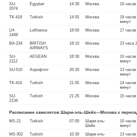
SU-
Egyptair
14:30
Москва
10 часов
2074
TK-418
Turkish
14:55
Москва
19 часов
минут
LH-
Lufthansa
18:00
Москва
17 часов
1449
BA-234
BRITISH
18:10
Москва
23 часа 
AIRWAYS
SU-
AEGEAN
18:30
Москва
15 часов
2112
минут
SU-510
Аэрофлот
20:20
Москва
13 часов
минут
TK-416
Turkish
21:05
Москва
14 часов
минут
SU-
Turkish
21:25
Москва
15 часов
2134
Расписание самолетов Шарм-эль-Шейх—Москва с переса
MS-21
Turkish
07:00
Шарм-эль-
10 часов
Шейх
минут
MS-302
Turkish
10:30
Шарм-эль-
13 часов