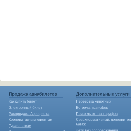
Продажа авиабилетов
Дополнительные услуги
Как купить билет
Перевозка животных
Электронный билет
Встреча, трансфер
Распродажа Аэрофлота
Поиск льготных тарифов
Корпоративным клиентам
Сверхнормативный, дополните
багаж
Турагенствам
Дети без сопровождения