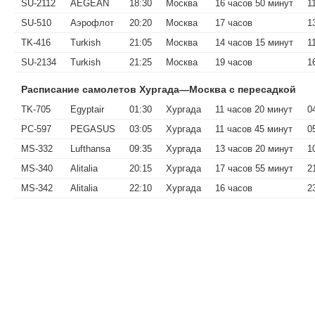
SU-2112
AEGEAN
18:30
Москва
16 часов 50 минут
1
SU-510
Аэрофлот
20:20
Москва
17 часов
1
TK-416
Turkish
21:05
Москва
14 часов 15 минут
1
SU-2134
Turkish
21:25
Москва
19 часов
1
Расписание самолетов Хургада—Москва с пересадкой
TK-705
Egyptair
01:30
Хургада
11 часов 20 минут
0
PC-597
PEGASUS
03:05
Хургада
11 часов 45 минут
0
MS-332
Lufthansa
09:35
Хургада
13 часов 20 минут
1
MS-340
Alitalia
20:15
Хургада
17 часов 55 минут
2
MS-342
Alitalia
22:10
Хургада
16 часов
2