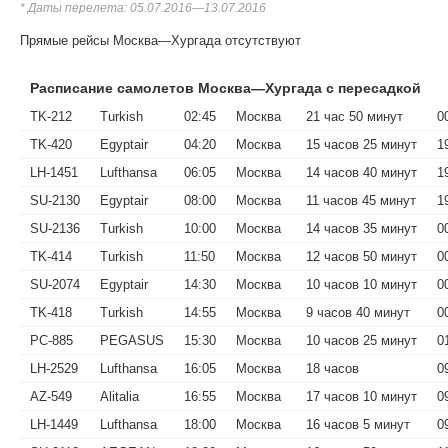
* Даты перелета: 05.07.2016—13.07.2016
Прямые рейсы Москва—Хургада отсутствуют
Расписание самолетов Москва—Хургада с пересадкой
TK-212
Turkish
02:45
Москва
21 час 50 минут
0
TK-420
Egyptair
04:20
Москва
15 часов 25 минут
1
LH-1451
Lufthansa
06:05
Москва
14 часов 40 минут
1
SU-2130
Egyptair
08:00
Москва
11 часов 45 минут
1
SU-2136
Turkish
10:00
Москва
14 часов 35 минут
0
TK-414
Turkish
11:50
Москва
12 часов 50 минут
0
SU-2074
Egyptair
14:30
Москва
10 часов 10 минут
0
TK-418
Turkish
14:55
Москва
9 часов 40 минут
0
PC-885
PEGASUS
15:30
Москва
10 часов 25 минут
0
LH-2529
Lufthansa
16:05
Москва
18 часов
0
AZ-549
Alitalia
16:55
Москва
17 часов 10 минут
0
LH-1449
Lufthansa
18:00
Москва
16 часов 5 минут
0