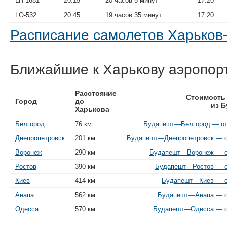
LH-1681
20:15
20 часов 5 минут
17:20
LO-532
20:45
19 часов 35 минут
17:20
Расписание самолетов Харько
Ближайшие к Харькову аэропор
Расстояние
Стоимость
Город
до
из 
Харькова
Белгород
76 км
Будапешт—Белгород — от 
Днепропетровск
201 км
Будапешт—Днепропетровск — от
Воронеж
290 км
Будапешт—Воронеж — от
Ростов
390 км
Будапешт—Ростов — от
Киев
414 км
Будапешт—Киев — от
Анапа
562 км
Будапешт—Анапа — от
Одесса
570 км
Будапешт—Одесса — от