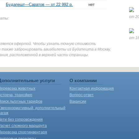
Будапешт—Саратов — от 22 992 р.
нет
от 20
даты:
от 18
является офертой. Чтобы узнать точную стоимость
а также забронировать авиабилеты из Будапешта в Москву,
ания, расположенной в верхней части страницы.
Дополнительные услуги
О компании
Перевозка животных
Контактная информация
Встреча, трансфер
Вопрос-ответ
Поиск льготных тарифов
Вакансии
Сверхнормативный, дополнительный
багаж
Дети без сопровождения
Расчет сложного маршрута
Перевозка спортинвентаря
Групповые перелеты