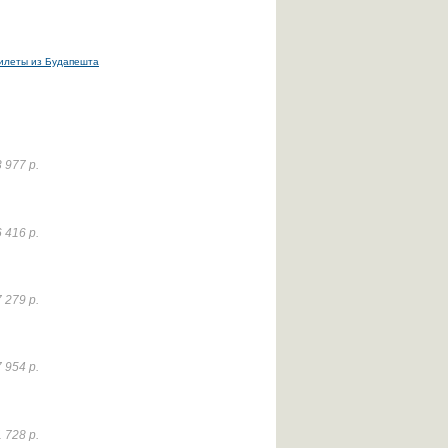
илеты из Будапешта
 977 р.
 416 р.
 279 р.
 954 р.
 728 р.