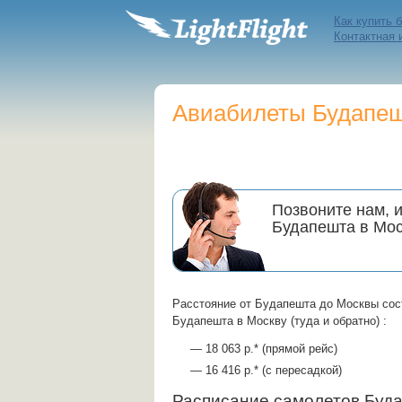
Как купить 
Контактная
Авиабилеты Будапешт
Позвоните нам, 
Будапешта в Мо
Расстояние от Будапешта до Москвы сос
Будапешта в Москву (туда и обратно) :
— 18 063 р.* (прямой рейс)
— 16 416 р.* (с пересадкой)
Расписание самолетов Бу