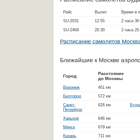
Рейс
Вылет
Время в 
SU-2031
12:55
2 часа 30
SU-2469
20:30
2 часа 25
Расписание самолетов Моск
Ближайшие к Москве аэроп
Расстояние
Город
до Москвы
Воронеж
451 км
Белгород
572 км
Санкт-
626 км
Буда
Петербург
Харьков
646 км
Минск
679 км
Казань
711 км