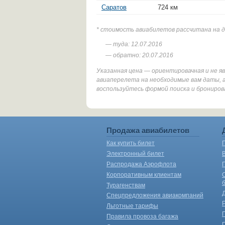
Саратов
724 км
* стоимость авиабилетов рассчитана на 
— туда: 12.07.2016
— обратно: 20.07.2016
Указанная цена — ориентировачная и не 
авиаперелета на необходимые вам даты, 
воспользуйтесь формой поиска и брониров
Продажа авиабилетов
Как купить билет
Электронный билет
Распродажа Аэрофлота
Корпоративным клиентам
Турагенствам
Спецпредложения авиакомпаний
Льготные тарифы
Правила провоза багажа