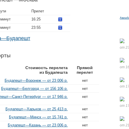
пути
Прилет
Авиаб
 минут
16:25
 минут
23:55
ва—Будапешт
от 23
орты
от 16
Стоимость перелета
Прямой
из Будапешта
перелет
Будапешт—Воронеж — от 23 006 р.
нет
от 17
Будапешт—Белгород — от 156 106 р.
нет
пешт—Санкт-Петербург — от 17 946 р.
нет
от 17
Будапешт—Харьков — от 25 413 р.
нет
Будапешт—Минск — от 15 741 р.
нет
Будапешт—Казань — от 23 006 р.
нет
от 21