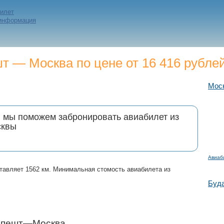
билет
 информация
 — Москва по цене от 16 416 рубле
Мос
и мы поможем забронировать авиабилет из
сквы
Авиаб
тавляет 1562 км. Минимальная стомость авиабилета из
Буд
дапешт—Москва