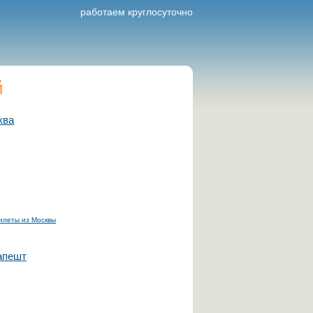
работаем круглосуточно
й
ква
илеты из Москвы
апешт